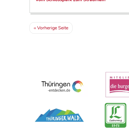
S
Vorherige
‹‹ Vorherige Seite
e
Seite
i
t
e
n
n
u
m
m
e
r
i
e