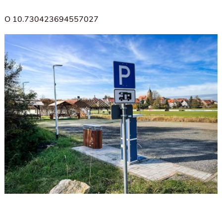
O 10.730423694557027