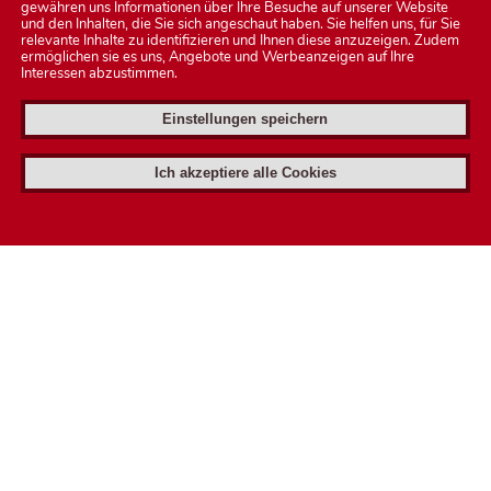
gewähren uns Informationen über Ihre Besuche auf unserer Website
und den Inhalten, die Sie sich angeschaut haben. Sie helfen uns, für Sie
relevante Inhalte zu identifizieren und Ihnen diese anzuzeigen. Zudem
ermöglichen sie es uns, Angebote und Werbeanzeigen auf Ihre
Interessen abzustimmen.
Einstellungen speichern
Ich akzeptiere alle Cookies
Foto: © Björn Chillian
Grußwort des
Bürgermeisters
Als Bürgermeister der Stadt Heldburg möchte ich